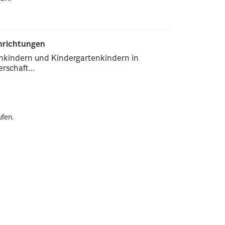
inrichtungen
enkindern und Kindergartenkindern in
rschaft...
ufen.