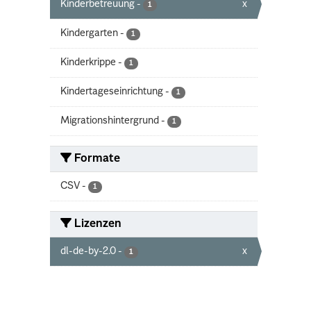
Kinderbetreuung
-
x
1
Kindergarten
-
1
Kinderkrippe
-
1
Kindertageseinrichtung
-
1
Migrationshintergrund
-
1
Formate
CSV
-
1
Lizenzen
dl-de-by-2.0
-
x
1