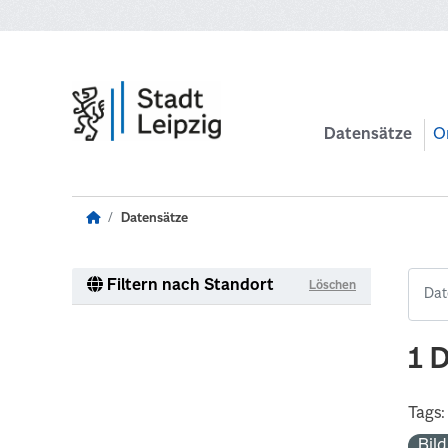
Zum Hauptinhalt wechseln
Datensätze
O
Datensätze
Filtern nach Standort
Löschen
1 
Tags:
Bil