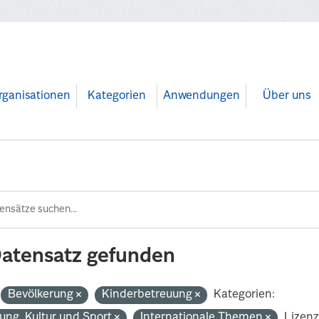
rganisationen
Kategorien
Anwendungen
Über uns
Datensatz gefunden
Bevölkerung
Kinderbetreuung
Kategorien:
dung, Kultur und Sport
Internationale Themen
Lizenz