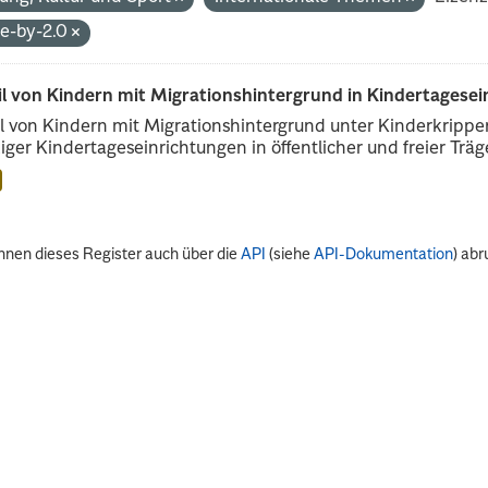
de-by-2.0
il von Kindern mit Migrationshintergrund in Kindertagese
l von Kindern mit Migrationshintergrund unter Kinderkripp
iger Kindertageseinrichtungen in öffentlicher und freier Träge
nnen dieses Register auch über die
API
(siehe
API-Dokumentation
) abr