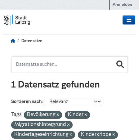
Zum Hauptinhalt wechseln
Anmelden
Datensätze
1 Datensatz gefunden
Sortieren nach
Tags:
Bevölkerung
Kinder
Migrationshintergrund
Kindertageseinrichtung
Kinderkrippe