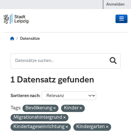
Zum Hauptinhalt wechseln
Anmelden
Datensätze
1 Datensatz gefunden
Sortieren nach
Tags:
Bevölkerung
Kinder
Migrationshintergrund
Kindertageseinrichtung
Kindergarten