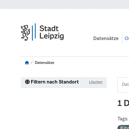
Zum Hauptinhalt wechseln
Datensätze
O
Datensätze
Filtern nach Standort
Löschen
1 
Tags:
Kin