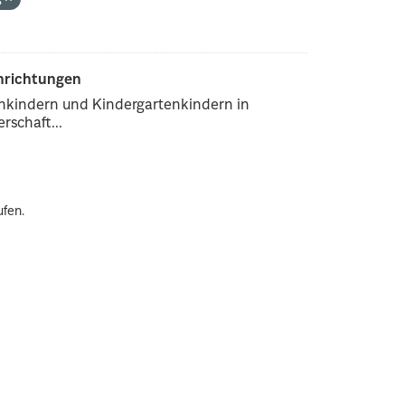
inrichtungen
enkindern und Kindergartenkindern in
rschaft...
ufen.