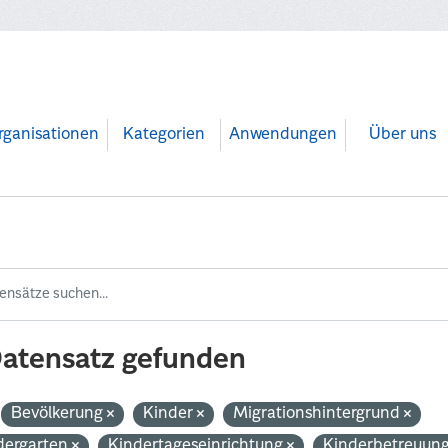
rganisationen
Kategorien
Anwendungen
Über uns
Datensatz gefunden
Bevölkerung
Kinder
Migrationshintergrund
dergarten
Kindertageseinrichtung
Kinderbetreuun