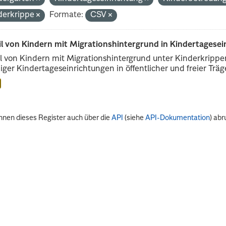
derkrippe
Formate:
CSV
il von Kindern mit Migrationshintergrund in Kindertagese
l von Kindern mit Migrationshintergrund unter Kinderkripp
iger Kindertageseinrichtungen in öffentlicher und freier Träge
nnen dieses Register auch über die
API
(siehe
API-Dokumentation
) abr