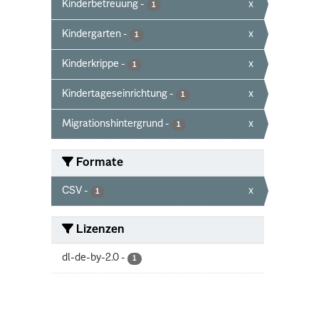
Kinderbetreuung
-
x
1
Kindergarten
-
x
1
Kinderkrippe
-
x
1
Kindertageseinrichtung
-
x
1
Migrationshintergrund
-
x
1
Formate
CSV
-
x
1
Lizenzen
dl-de-by-2.0
-
1