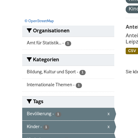
Kin
© OpenStreetMap
Ante
Organisationen
Antei
Leipz
Amt für Statistik...
-
1
CSV
Kategorien
Bildung, Kultur und Sport
-
Sie kö
1
Internationale Themen
-
1
Tags
Bevölkerung
-
x
1
Kinder
-
x
1