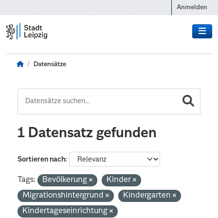
Zum Hauptinhalt wechseln
Anmelden
Datensätze
1 Datensatz gefunden
Sortieren nach
Tags:
Bevölkerung
Kinder
Migrationshintergrund
Kindergarten
Kindertageseinrichtung