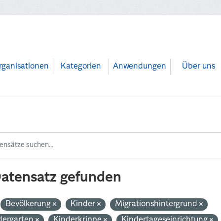
rganisationen
Kategorien
Anwendungen
Über uns
Datensatz gefunden
Bevölkerung
Kinder
Migrationshintergrund
dergarten
Kinderkrippe
Kindertageseinrichtung