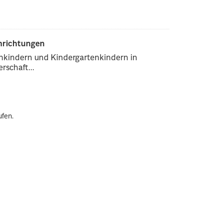
inrichtungen
enkindern und Kindergartenkindern in
rschaft...
ufen.