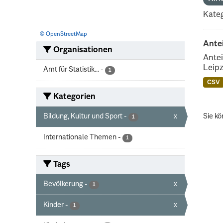
Kateg
© OpenStreetMap
Ante
Organisationen
Antei
Leipz
Amt für Statistik...
-
1
CSV
Kategorien
Bildung, Kultur und Sport
-
x
Sie kö
1
Internationale Themen
-
1
Tags
Bevölkerung
-
x
1
Kinder
-
x
1