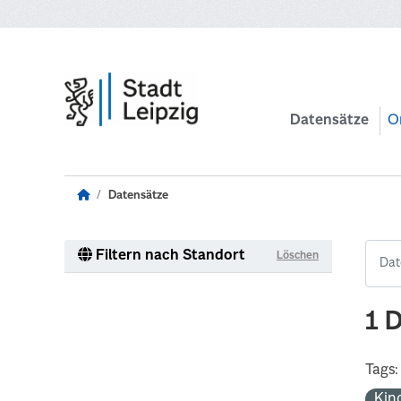
Zum Hauptinhalt wechseln
Datensätze
O
Datensätze
Filtern nach Standort
Löschen
1 
Tags:
Kin