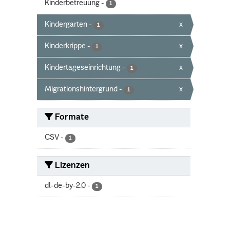
Kinderbetreuung
-
1
Kindergarten
-
x
1
Kinderkrippe
-
x
1
Kindertageseinrichtung
-
x
1
Migrationshintergrund
-
x
1
Formate
CSV
-
1
Lizenzen
dl-de-by-2.0
-
1