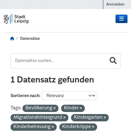
Zum Hauptinhalt wechseln
Anmelden
Datensätze
1 Datensatz gefunden
Sortieren nach
Tags:
Bevölkerung
Kinder
Migrationshintergrund
Kindergarten
Kinderbetreuung
Kinderkrippe