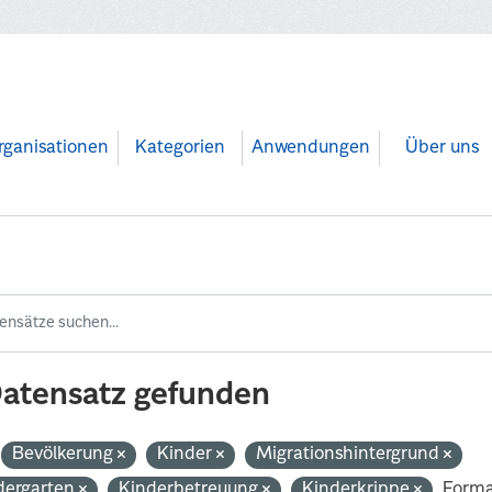
rganisationen
Kategorien
Anwendungen
Über uns
Datensatz gefunden
Bevölkerung
Kinder
Migrationshintergrund
dergarten
Kinderbetreuung
Kinderkrippe
Forma