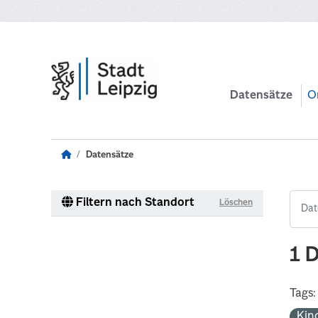
Zum Hauptinhalt wechseln
Datensätze
O
Datensätze
Filtern nach Standort
Löschen
1 
Tags:
Kin