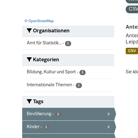
CS
© OpenStreetMap
Ante
Organisationen
Antei
Leipz
Amt für Statistik...
-
1
CSV
Kategorien
Bildung, Kultur und Sport
-
Sie kö
1
Internationale Themen
-
1
Tags
Bevölkerung
-
x
1
Kinder
-
x
1