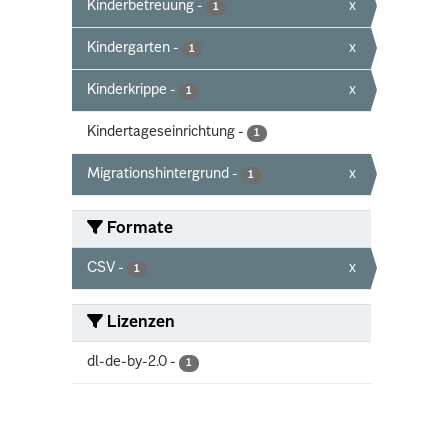
Kinderbetreuung
-
x
1
Kindergarten
-
x
1
Kinderkrippe
-
x
1
Kindertageseinrichtung
-
1
Migrationshintergrund
-
x
1
Formate
CSV
-
x
1
Lizenzen
dl-de-by-2.0
-
1