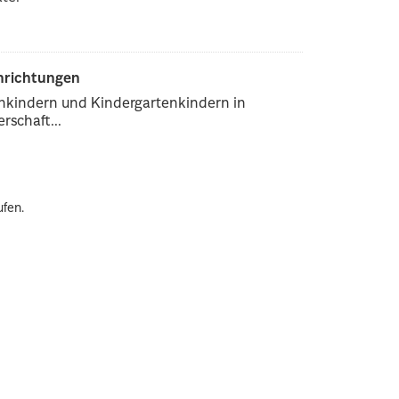
inrichtungen
enkindern und Kindergartenkindern in
rschaft...
ufen.