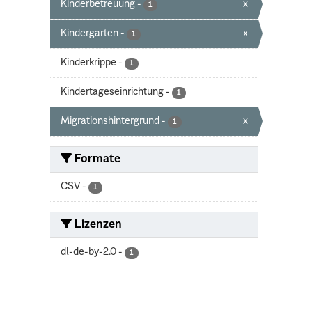
Kinderbetreuung
-
x
1
Kindergarten
-
x
1
Kinderkrippe
-
1
Kindertageseinrichtung
-
1
Migrationshintergrund
-
x
1
Formate
CSV
-
1
Lizenzen
dl-de-by-2.0
-
1