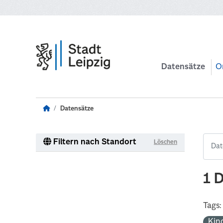
Zum Hauptinhalt wechseln
Datensätze
O
Datensätze
Filtern nach Standort
Löschen
1 
Tags:
Kin