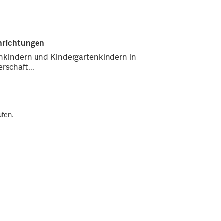
inrichtungen
enkindern und Kindergartenkindern in
rschaft...
ufen.