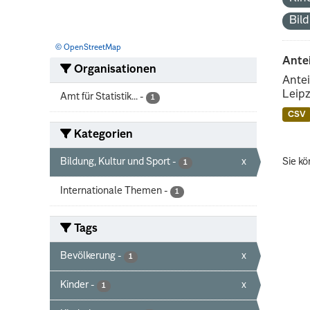
Bil
© OpenStreetMap
Ante
Organisationen
Antei
Leipz
Amt für Statistik...
-
1
CSV
Kategorien
Bildung, Kultur und Sport
-
x
Sie kö
1
Internationale Themen
-
1
Tags
Bevölkerung
-
x
1
Kinder
-
x
1