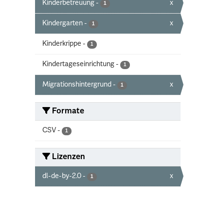
Kinderbetreuung
-
x
1
Kindergarten
-
x
1
Kinderkrippe
-
1
Kindertageseinrichtung
-
1
Migrationshintergrund
-
x
1
Formate
CSV
-
1
Lizenzen
dl-de-by-2.0
-
x
1