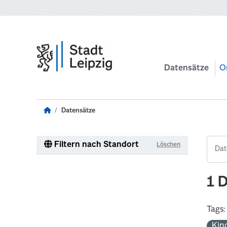
Zum Hauptinhalt wechseln
Datensätze
O
Datensätze
Filtern nach Standort
Löschen
1 
Tags:
Kin