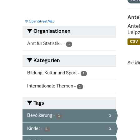
Ante
© OpenStreetMap
Antei
Organisationen
Leipz
CSV
Amt für Statistik...
-
1
Kategorien
Sie kö
Bildung, Kultur und Sport
-
1
Internationale Themen
-
1
Tags
Bevölkerung
-
x
1
Kinder
-
x
1