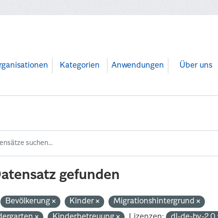
rganisationen
Kategorien
Anwendungen
Über uns
Datensatz gefunden
Bevölkerung
Kinder
Migrationshintergrund
dergarten
Kinderbetreuung
Lizenzen:
dl-de-by-2.0