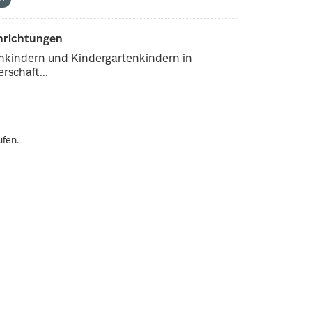
inrichtungen
enkindern und Kindergartenkindern in
rschaft...
ufen.