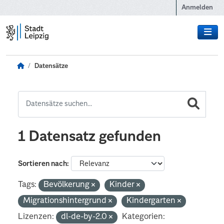
Zum Hauptinhalt wechseln
Anmelden
Datensätze
1 Datensatz gefunden
Sortieren nach
Tags:
Bevölkerung
Kinder
Migrationshintergrund
Kindergarten
Lizenzen:
dl-de-by-2.0
Kategorien: