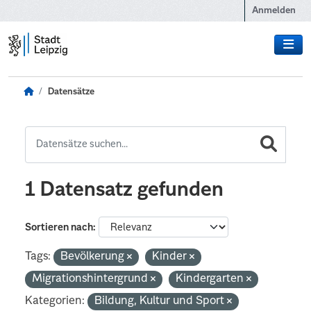
Zum Hauptinhalt wechseln
Anmelden
Datensätze
1 Datensatz gefunden
Sortieren nach
Tags:
Bevölkerung
Kinder
Migrationshintergrund
Kindergarten
Kategorien:
Bildung, Kultur und Sport