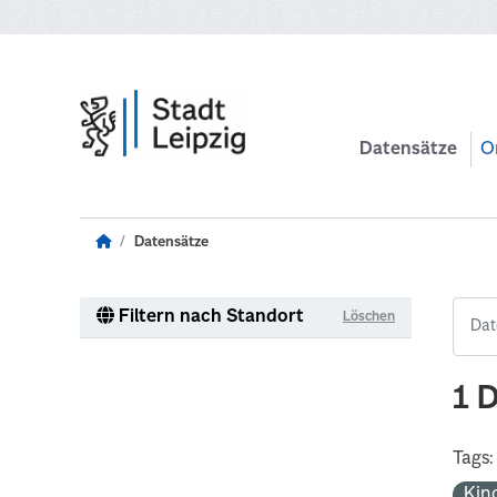
Zum Hauptinhalt wechseln
Datensätze
O
Datensätze
Filtern nach Standort
Löschen
1 
Tags:
Kin