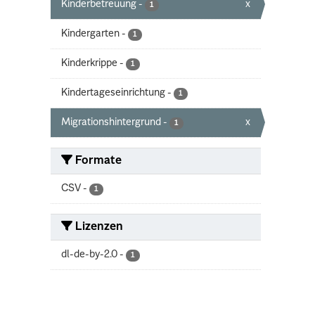
Kinderbetreuung
-
x
1
Kindergarten
-
1
Kinderkrippe
-
1
Kindertageseinrichtung
-
1
Migrationshintergrund
-
x
1
Formate
CSV
-
1
Lizenzen
dl-de-by-2.0
-
1