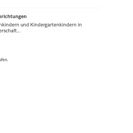
inrichtungen
enkindern und Kindergartenkindern in
rschaft...
ufen.