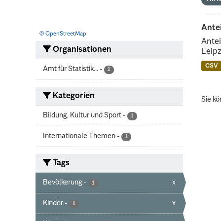
Ante
© OpenStreetMap
Antei
Organisationen
Leipz
CSV
Amt für Statistik...
-
1
Kategorien
Sie kö
Bildung, Kultur und Sport
-
1
Internationale Themen
-
1
Tags
Bevölkerung
-
x
1
Kinder
-
x
1