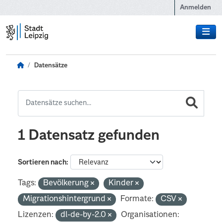
Zum Hauptinhalt wechseln
Anmelden
Datensätze
1 Datensatz gefunden
Sortieren nach
Tags:
Bevölkerung
Kinder
Migrationshintergrund
Formate:
CSV
Lizenzen:
dl-de-by-2.0
Organisationen: