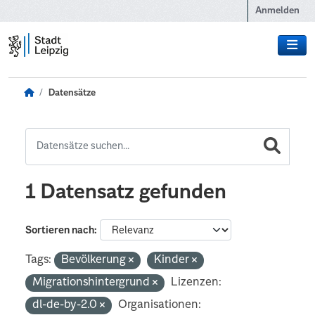
Zum Hauptinhalt wechseln
Anmelden
Datensätze
1 Datensatz gefunden
Sortieren nach
Tags:
Bevölkerung
Kinder
Migrationshintergrund
Lizenzen:
dl-de-by-2.0
Organisationen: