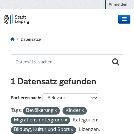
Zum Hauptinhalt wechseln
Anmelden
Datensätze
1 Datensatz gefunden
Sortieren nach
Tags:
Bevölkerung
Kinder
Migrationshintergrund
Kategorien:
Bildung, Kultur und Sport
Lizenzen: