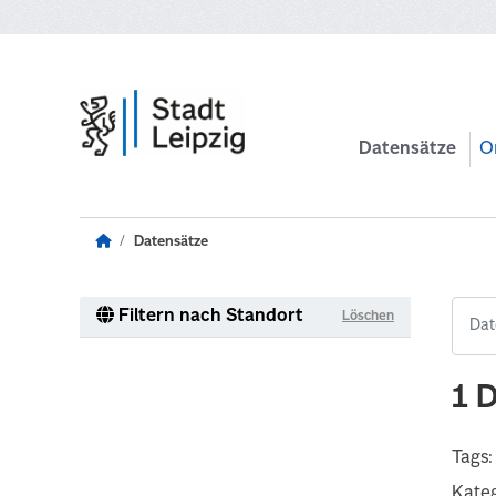
Zum Hauptinhalt wechseln
Datensätze
O
Datensätze
Filtern nach Standort
Löschen
1 
Tags:
Kateg