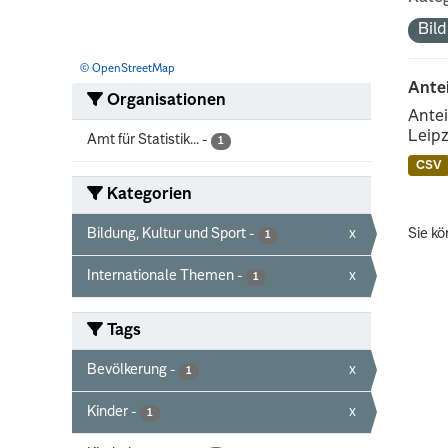
Bil
© OpenStreetMap
Ante
Organisationen
Antei
Leipz
Amt für Statistik...
-
1
CSV
Kategorien
Bildung, Kultur und Sport
-
x
Sie kö
1
Internationale Themen
-
x
1
Tags
Bevölkerung
-
x
1
Kinder
-
x
1