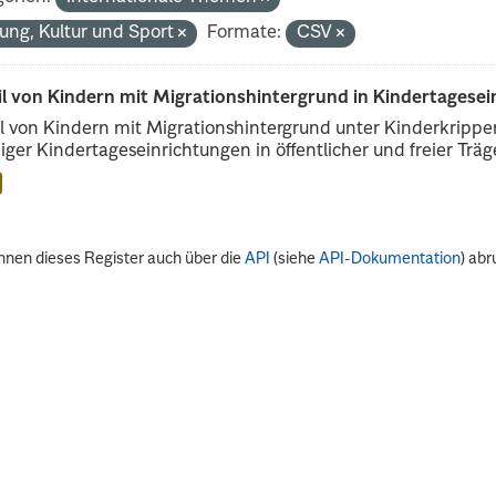
dung, Kultur und Sport
Formate:
CSV
il von Kindern mit Migrationshintergrund in Kindertagese
l von Kindern mit Migrationshintergrund unter Kinderkripp
iger Kindertageseinrichtungen in öffentlicher und freier Träge
nnen dieses Register auch über die
API
(siehe
API-Dokumentation
) abr