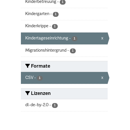
Kinderbetreuung
-
1
Kindergarten
-
1
Kinderkrippe
-
1
Kindertageseinrichtung
-
x
1
Migrationshintergrund
-
1
Formate
CSV
-
x
1
Lizenzen
dl-de-by-2.0
-
1