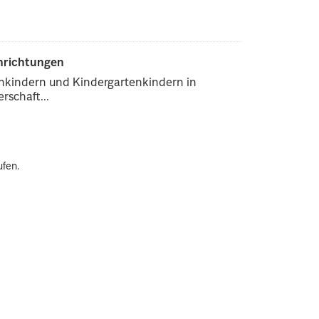
inrichtungen
enkindern und Kindergartenkindern in
rschaft...
ufen.