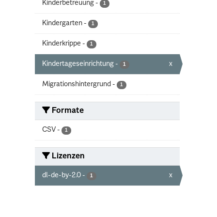
Kinderbetreuung
-
1
Kindergarten
-
1
Kinderkrippe
-
1
Kindertageseinrichtung
-
x
1
Migrationshintergrund
-
1
Formate
CSV
-
1
Lizenzen
dl-de-by-2.0
-
x
1