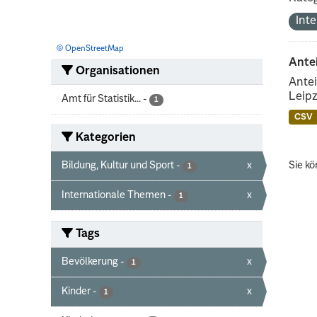
Int
© OpenStreetMap
Ante
Organisationen
Antei
Leipz
Amt für Statistik...
-
1
CSV
Kategorien
Bildung, Kultur und Sport
-
x
Sie kö
1
Internationale Themen
-
x
1
Tags
Bevölkerung
-
x
1
Kinder
-
x
1