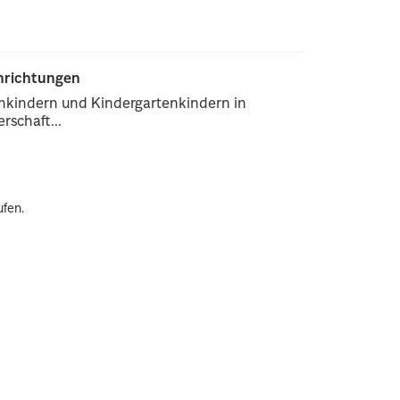
inrichtungen
enkindern und Kindergartenkindern in
rschaft...
ufen.