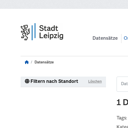
Zum Hauptinhalt wechseln
Datensätze
O
Datensätze
Filtern nach Standort
Löschen
1 
Tags:
Kateg