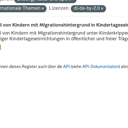
ernationale Themen
Lizenzen:
dl-de-by-2.0
il von Kindern mit Migrationshintergrund in Kindertagese
l von Kindern mit Migrationshintergrund unter Kinderkripp
iger Kindertageseinrichtungen in öffentlicher und freier Träge
nnen dieses Register auch über die
API
(siehe
API-Dokumentation
) abr