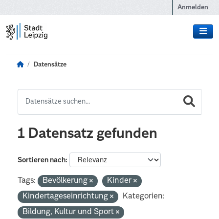
Zum Hauptinhalt wechseln
Anmelden
Datensätze
1 Datensatz gefunden
Sortieren nach
Tags:
Bevölkerung
Kinder
Kindertageseinrichtung
Kategorien:
Bildung, Kultur und Sport