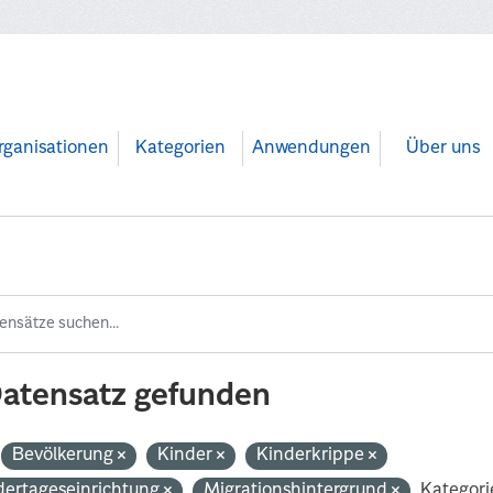
rganisationen
Kategorien
Anwendungen
Über uns
Datensatz gefunden
Bevölkerung
Kinder
Kinderkrippe
dertageseinrichtung
Migrationshintergrund
Kategori