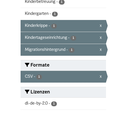
Kinderbetreuung
-
1
Kindergarten
-
1
Kinderkrippe
-
x
1
Kindertageseinrichtung
-
x
1
Migrationshintergrund
-
x
1
Formate
CSV
-
x
1
Lizenzen
dl-de-by-2.0
-
1