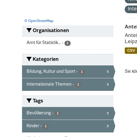
Int
© OpenStreetMap
Ante
Organisationen
Antei
Leipz
Amt für Statistik...
-
1
CSV
Kategorien
Bildung, Kultur und Sport
-
x
Sie kö
1
Internationale Themen
-
x
1
Tags
Bevölkerung
-
x
1
Kinder
-
x
1