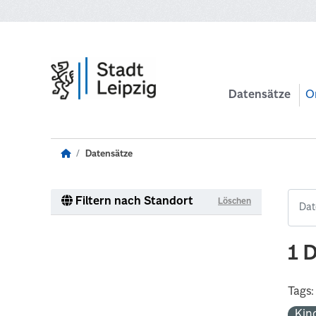
Zum Hauptinhalt wechseln
Datensätze
O
Datensätze
Filtern nach Standort
Löschen
1 
Tags:
Kin