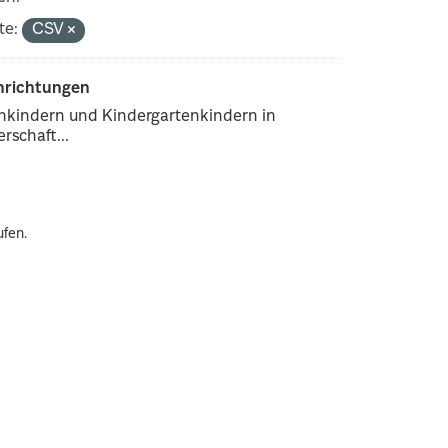
te:
CSV
inrichtungen
enkindern und Kindergartenkindern in
rschaft...
ufen.