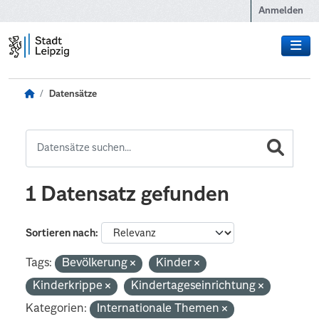
Zum Hauptinhalt wechseln
Anmelden
Datensätze
1 Datensatz gefunden
Sortieren nach
Tags:
Bevölkerung
Kinder
Kinderkrippe
Kindertageseinrichtung
Kategorien:
Internationale Themen