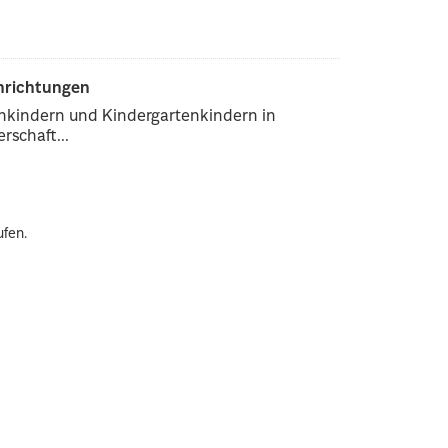
inrichtungen
enkindern und Kindergartenkindern in
rschaft...
ufen.