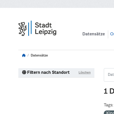
Zum Hauptinhalt wechseln
Datensätze
O
Datensätze
Filtern nach Standort
Löschen
1 
Tags:
Kin