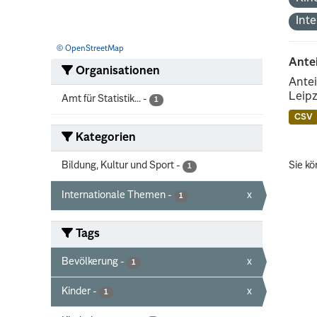
Int
© OpenStreetMap
Ante
Organisationen
Antei
Leipz
Amt für Statistik...
-
1
CSV
Kategorien
Bildung, Kultur und Sport
-
Sie kö
1
Internationale Themen
-
x
1
Tags
Bevölkerung
-
x
1
Kinder
-
x
1