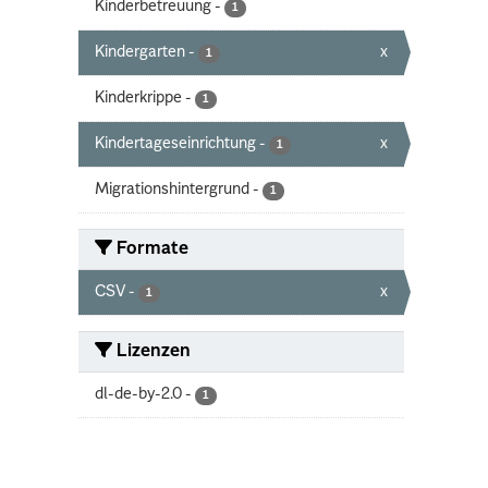
Kinderbetreuung
-
1
Kindergarten
-
x
1
Kinderkrippe
-
1
Kindertageseinrichtung
-
x
1
Migrationshintergrund
-
1
Formate
CSV
-
x
1
Lizenzen
dl-de-by-2.0
-
1