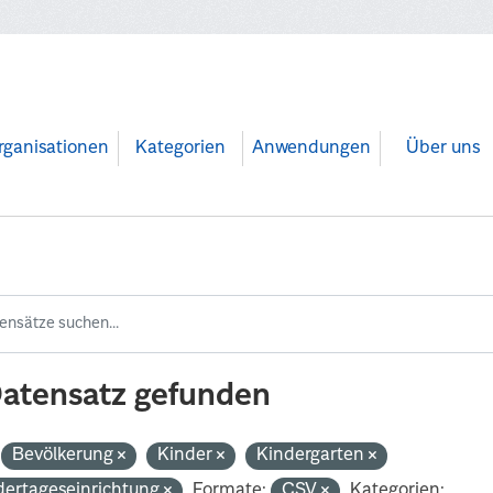
rganisationen
Kategorien
Anwendungen
Über uns
Datensatz gefunden
Bevölkerung
Kinder
Kindergarten
dertageseinrichtung
Formate:
CSV
Kategorien: