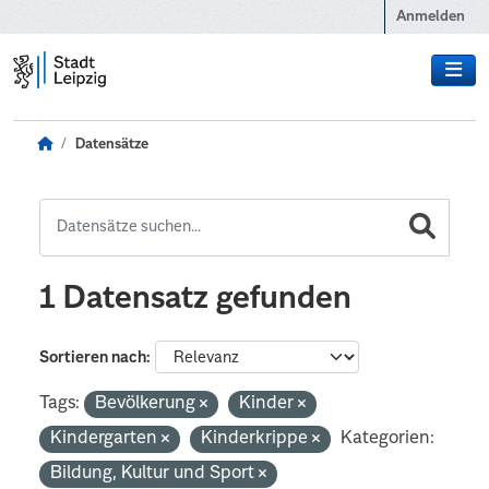
Zum Hauptinhalt wechseln
Anmelden
Datensätze
1 Datensatz gefunden
Sortieren nach
Tags:
Bevölkerung
Kinder
Kindergarten
Kinderkrippe
Kategorien:
Bildung, Kultur und Sport