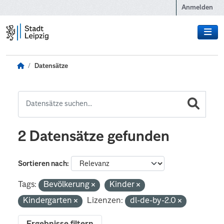
Zum Hauptinhalt wechseln
Anmelden
Datensätze
2 Datensätze gefunden
Sortieren nach
Tags:
Bevölkerung
Kinder
Kindergarten
Lizenzen:
dl-de-by-2.0