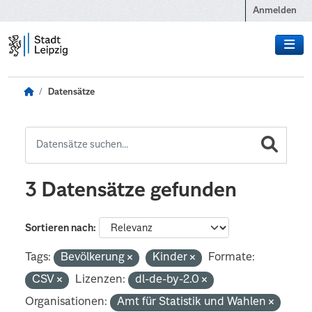
Zum Hauptinhalt wechseln
Anmelden
Datensätze
3 Datensätze gefunden
Sortieren nach
Tags:
Bevölkerung
Kinder
Formate:
CSV
Lizenzen:
dl-de-by-2.0
Organisationen:
Amt für Statistik und Wahlen