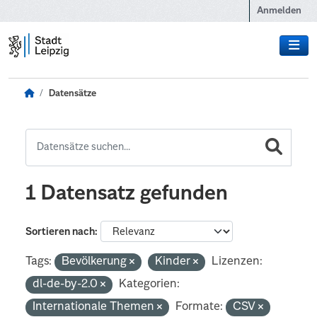
Zum Hauptinhalt wechseln
Anmelden
Datensätze
1 Datensatz gefunden
Sortieren nach
Tags:
Bevölkerung
Kinder
Lizenzen:
dl-de-by-2.0
Kategorien:
Internationale Themen
Formate:
CSV