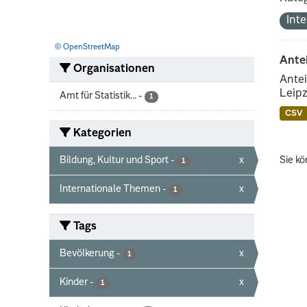
Int
© OpenStreetMap
Ante
Organisationen
Antei
Leipz
Amt für Statistik...
-
1
CSV
Kategorien
Bildung, Kultur und Sport
-
x
Sie kö
1
Internationale Themen
-
x
1
Tags
Bevölkerung
-
x
1
Kinder
-
x
1