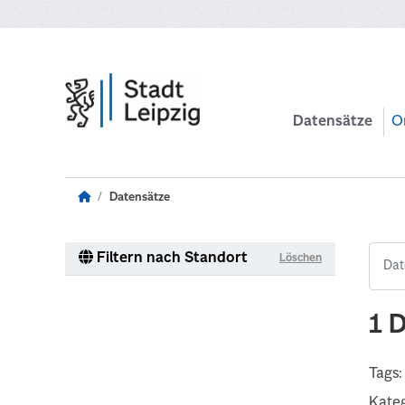
Zum Hauptinhalt wechseln
Datensätze
O
Datensätze
Filtern nach Standort
Löschen
1 
Tags:
Kateg