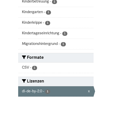
Kinderbetreuung
-
1
Kindergarten
-
1
Kinderkrippe
-
1
Kindertageseinrichtung
-
1
Migrationshintergrund
-
1
Formate
CSV
-
1
Lizenzen
dl-de-by-2.0
-
x
1