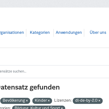
rganisationen
Kategorien
Anwendungen
Über uns
Datensatz gefunden
Bevölkerung
Kinder
Lizenzen:
dl-de-by-2.0
orien:
Bildung, Kultur und Sport