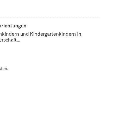
inrichtungen
enkindern und Kindergartenkindern in
rschaft...
ufen.