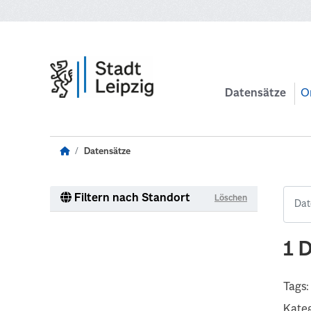
Zum Hauptinhalt wechseln
Datensätze
O
Datensätze
Filtern nach Standort
Löschen
1 
Tags:
Kateg