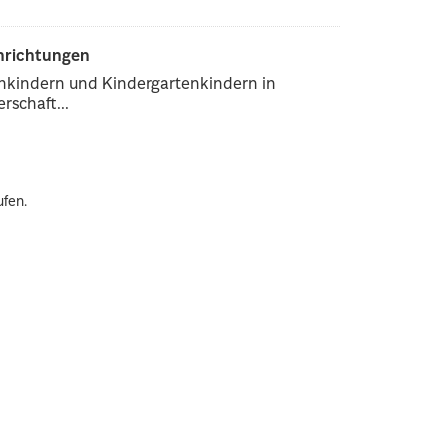
inrichtungen
enkindern und Kindergartenkindern in
rschaft...
ufen.