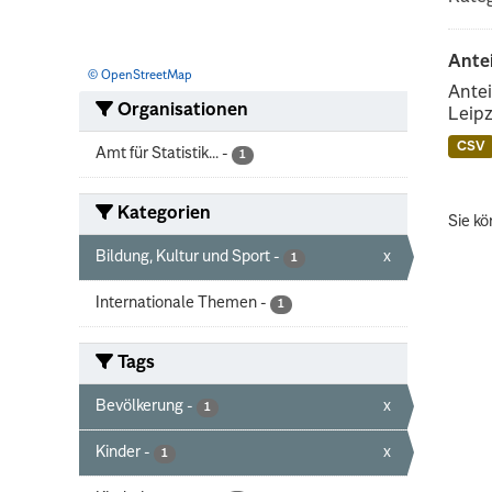
Ante
© OpenStreetMap
Antei
Organisationen
Leipz
CSV
Amt für Statistik...
-
1
Kategorien
Sie kö
Bildung, Kultur und Sport
-
x
1
Internationale Themen
-
1
Tags
Bevölkerung
-
x
1
Kinder
-
x
1