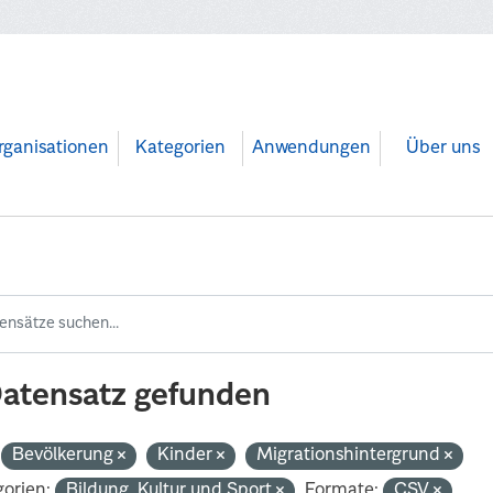
rganisationen
Kategorien
Anwendungen
Über uns
Datensatz gefunden
Bevölkerung
Kinder
Migrationshintergrund
orien:
Bildung, Kultur und Sport
Formate:
CSV