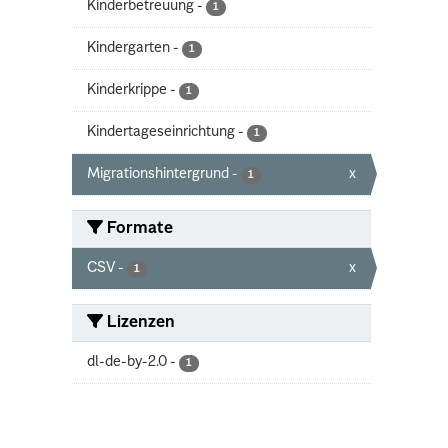
Kinderbetreuung
-
1
Kindergarten
-
1
Kinderkrippe
-
1
Kindertageseinrichtung
-
1
Migrationshintergrund
-
x
1
Formate
CSV
-
x
1
Lizenzen
dl-de-by-2.0
-
1