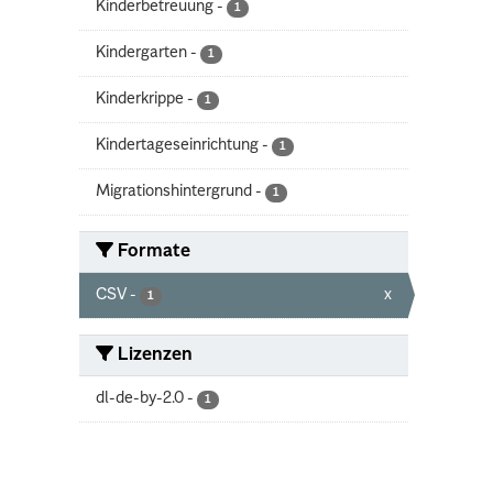
Kinderbetreuung
-
1
Kindergarten
-
1
Kinderkrippe
-
1
Kindertageseinrichtung
-
1
Migrationshintergrund
-
1
Formate
CSV
-
x
1
Lizenzen
dl-de-by-2.0
-
1