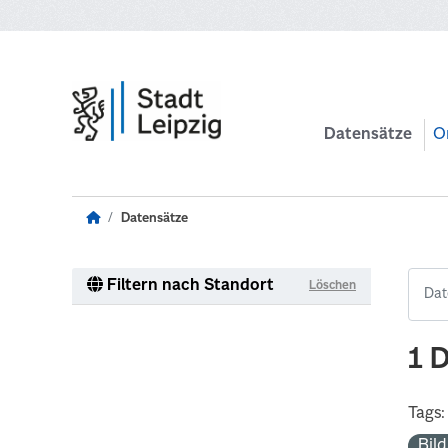
Zum Hauptinhalt wechseln
Datensätze
O
Datensätze
Filtern nach Standort
Löschen
1 
Tags:
Bil