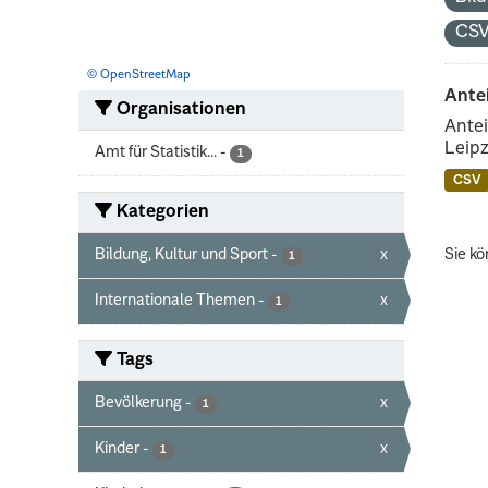
CS
© OpenStreetMap
Ante
Organisationen
Antei
Leipz
Amt für Statistik...
-
1
CSV
Kategorien
Bildung, Kultur und Sport
-
x
Sie kö
1
Internationale Themen
-
x
1
Tags
Bevölkerung
-
x
1
Kinder
-
x
1