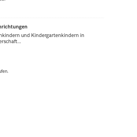
inrichtungen
enkindern und Kindergartenkindern in
rschaft...
ufen.