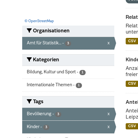
Rela
© OpenStreetMap
Relat
Organisationen
unter
CSV
Amt für Statistik...
-
x
3
Kategorien
Kind
Anzah
Bildung, Kultur und Sport
-
1
freie
CSV
Internationale Themen
-
1
Tags
Ante
Antei
Bevölkerung
-
x
3
Leipz
CSV
Kinder
-
x
3