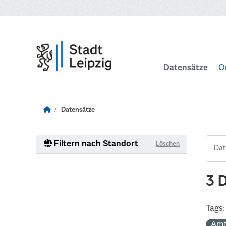
Zum Hauptinhalt wechseln
Datensätze
O
Datensätze
Filtern nach Standort
Löschen
3 
Tags:
Amt