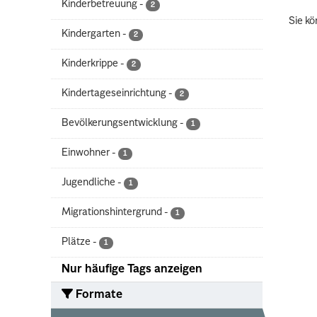
Kinderbetreuung
-
2
Sie kö
Kindergarten
-
2
Kinderkrippe
-
2
Kindertageseinrichtung
-
2
Bevölkerungsentwicklung
-
1
Einwohner
-
1
Jugendliche
-
1
Migrationshintergrund
-
1
Plätze
-
1
Nur häufige Tags anzeigen
Formate