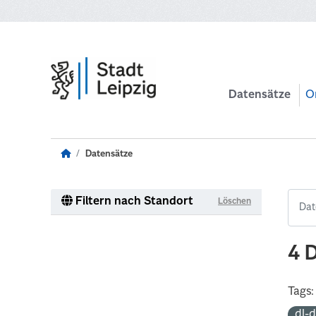
Zum Hauptinhalt wechseln
Datensätze
O
Datensätze
Filtern nach Standort
Löschen
4 
Tags:
dl-