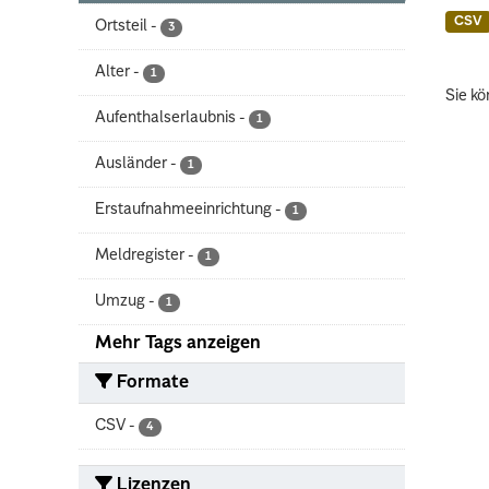
CSV
Ortsteil
-
3
Alter
-
1
Sie kö
Aufenthalserlaubnis
-
1
Ausländer
-
1
Erstaufnahmeeinrichtung
-
1
Meldregister
-
1
Umzug
-
1
Mehr Tags anzeigen
Formate
CSV
-
4
Lizenzen