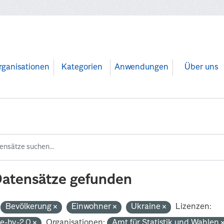
rganisationen
Kategorien
Anwendungen
Über uns
Datensätze gefunden
Bevölkerung
Einwohner
Ukraine
Lizenzen:
de-by-2.0
Organisationen:
Amt für Statistik und Wahlen