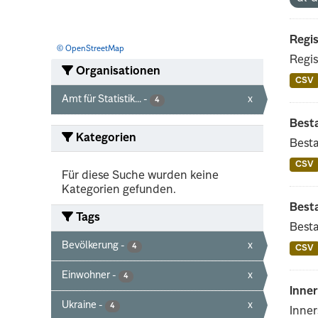
Regis
© OpenStreetMap
Regis
Organisationen
CSV
Amt für Statistik...
-
x
4
Best
Kategorien
Besta
CSV
Für diese Suche wurden keine
Kategorien gefunden.
Best
Tags
Besta
Bevölkerung
-
x
4
CSV
Einwohner
-
x
4
Inne
Ukraine
-
x
4
Inner