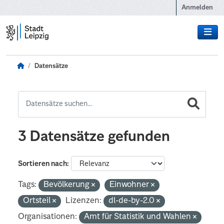
Zum Hauptinhalt wechseln
Anmelden
Datensätze
3 Datensätze gefunden
Sortieren nach
Tags:
Bevölkerung
Einwohner
Ortsteil
Lizenzen:
dl-de-by-2.0
Organisationen:
Amt für Statistik und Wahlen