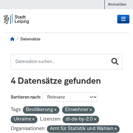
Zum Hauptinhalt wechseln
Anmelden
Datensätze
4 Datensätze gefunden
Sortieren nach
Tags:
Bevölkerung
Einwohner
Ukraine
Lizenzen:
dl-de-by-2.0
Organisationen:
Amt für Statistik und Wahlen