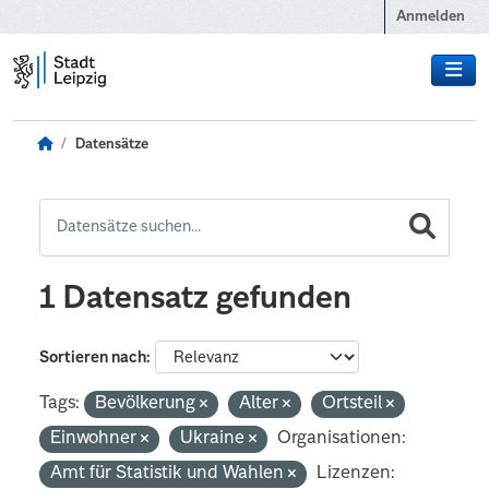
Zum Hauptinhalt wechseln
Anmelden
Datensätze
1 Datensatz gefunden
Sortieren nach
Tags:
Bevölkerung
Alter
Ortsteil
Einwohner
Ukraine
Organisationen:
Amt für Statistik und Wahlen
Lizenzen: