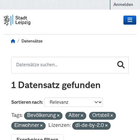
Zum Hauptinhalt wechseln
Anmelden
Datensätze
1 Datensatz gefunden
Sortieren nach
Tags:
Bevölkerung
Alter
Ortsteil
Einwohner
Lizenzen:
dl-de-by-2.0