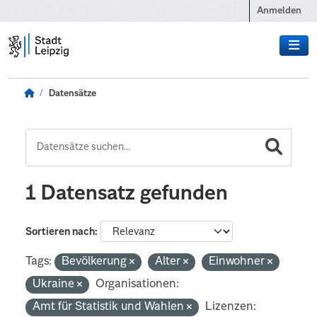
Zum Hauptinhalt wechseln
Anmelden
Datensätze
1 Datensatz gefunden
Sortieren nach
Tags:
Bevölkerung
Alter
Einwohner
Ukraine
Organisationen:
Amt für Statistik und Wahlen
Lizenzen: