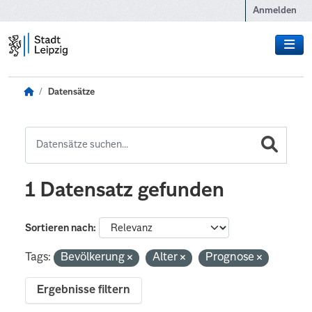
Zum Hauptinhalt wechseln
Anmelden
Datensätze
1 Datensatz gefunden
Sortieren nach
Tags:
Bevölkerung
Alter
Prognose
Ergebnisse filtern