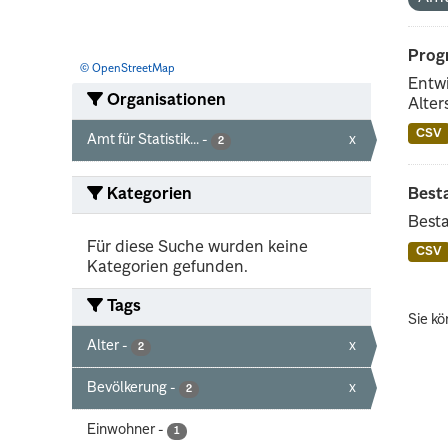
Progn
© OpenStreetMap
Entwi
Organisationen
Alter
CSV
Amt für Statistik...
-
x
2
Kategorien
Best
Besta
Für diese Suche wurden keine
CSV
Kategorien gefunden.
Tags
Sie kö
Alter
-
x
2
Bevölkerung
-
x
2
Einwohner
-
1