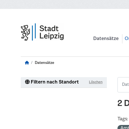
Zum Hauptinhalt wechseln
Datensätze
O
Datensätze
Filtern nach Standort
Löschen
2 
Tags:
Amt