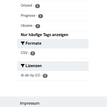
Ortsteil
-
1
Prognose
-
1
Ukraine
-
1
Nur häufige Tags anzeigen
Formate
CSV
-
2
Lizenzen
dl-de-by-2.0
-
2
Impressum