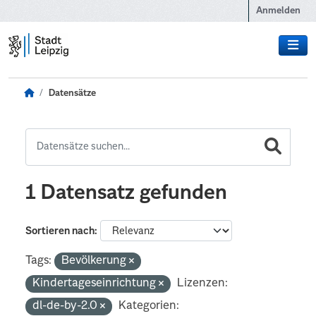
Zum Hauptinhalt wechseln
Anmelden
Datensätze
1 Datensatz gefunden
Sortieren nach
Tags:
Bevölkerung
Kindertageseinrichtung
Lizenzen:
dl-de-by-2.0
Kategorien: