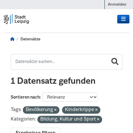
Zum Hauptinhalt wechseln
Anmelden
Datensätze
1 Datensatz gefunden
Sortieren nach
Tags:
Bevölkerung
Kinderkrippe
Kategorien:
Bildung, Kultur und Sport