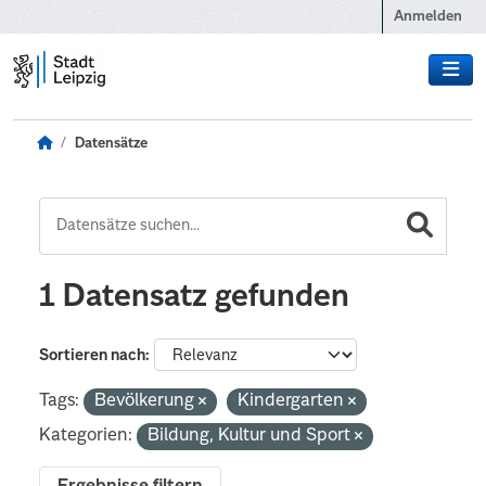
Zum Hauptinhalt wechseln
Anmelden
Datensätze
1 Datensatz gefunden
Sortieren nach
Tags:
Bevölkerung
Kindergarten
Kategorien:
Bildung, Kultur und Sport