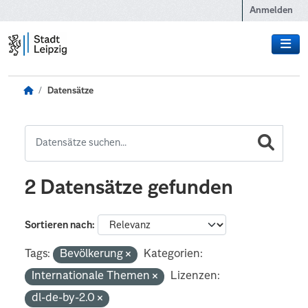
Zum Hauptinhalt wechseln
Anmelden
Datensätze
2 Datensätze gefunden
Sortieren nach
Tags:
Bevölkerung
Kategorien:
Internationale Themen
Lizenzen:
dl-de-by-2.0