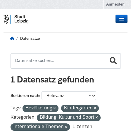
Zum Hauptinhalt wechseln
Anmelden
Datensätze
1 Datensatz gefunden
Sortieren nach
Tags:
Bevölkerung
Kindergarten
Kategorien:
Bildung, Kultur und Sport
Internationale Themen
Lizenzen: