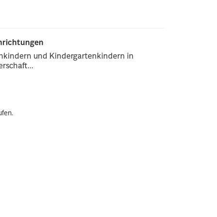
inrichtungen
enkindern und Kindergartenkindern in
rschaft...
ufen.