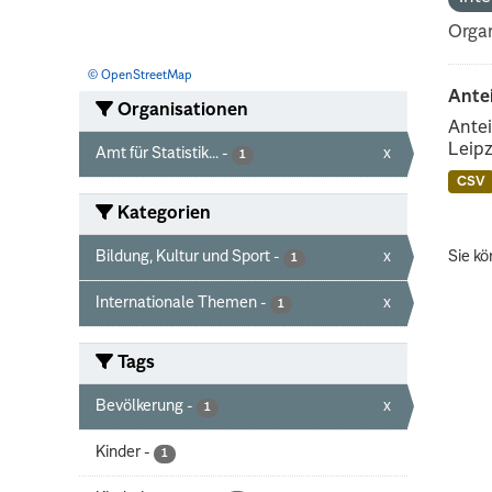
Organ
© OpenStreetMap
Ante
Organisationen
Antei
Leipz
Amt für Statistik...
-
x
1
CSV
Kategorien
Bildung, Kultur und Sport
-
x
Sie kö
1
Internationale Themen
-
x
1
Tags
Bevölkerung
-
x
1
Kinder
-
1