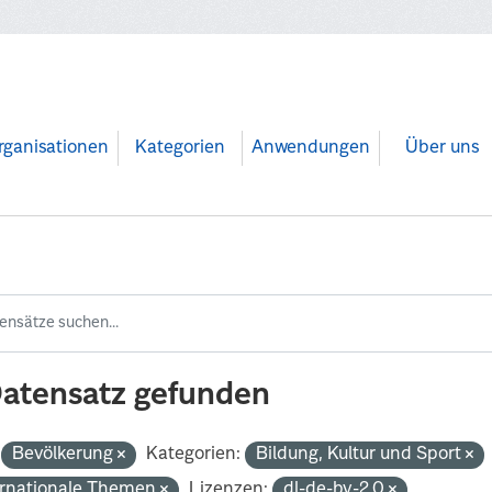
rganisationen
Kategorien
Anwendungen
Über uns
Datensatz gefunden
Bevölkerung
Kategorien:
Bildung, Kultur und Sport
ernationale Themen
Lizenzen:
dl-de-by-2.0