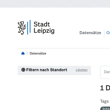
Zum Hauptinhalt wechseln
Datensätze
O
Datensätze
Filtern nach Standort
Löschen
1 
Tags:
Int