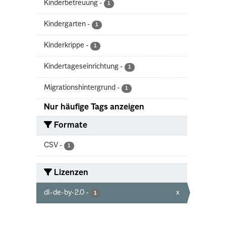
Kinderbetreuung
-
1
Kindergarten
-
1
Kinderkrippe
-
1
Kindertageseinrichtung
-
1
Migrationshintergrund
-
1
Nur häufige Tags anzeigen
Formate
CSV
-
1
Lizenzen
dl-de-by-2.0
-
x
1