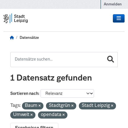
Zum Hauptinhalt wechseln
Anmelden
Datensätze
1 Datensatz gefunden
Sortieren nach
Tags:
Baum
Stadtgrün
Stadt Leipzig
Umwelt
opendata