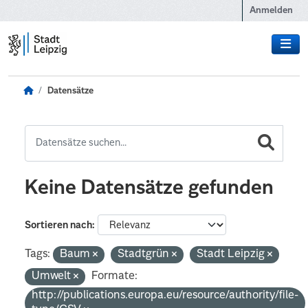
Zum Hauptinhalt wechseln
Anmelden
Datensätze
Keine Datensätze gefunden
Sortieren nach
Tags:
Baum
Stadtgrün
Stadt Leipzig
Umwelt
Formate:
http://publications.europa.eu/resource/authority/file-