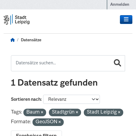
Zum Hauptinhalt wechseln
Anmelden
Datensätze
1 Datensatz gefunden
Sortieren nach
Tags:
Baum
Stadtgrün
Stadt Leipzig
Formate:
GeoJSON