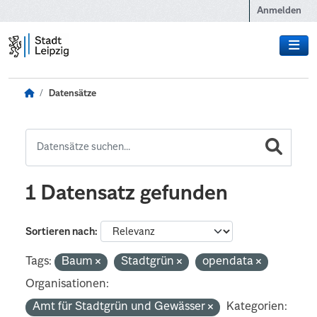
Zum Hauptinhalt wechseln
Anmelden
Datensätze
1 Datensatz gefunden
Sortieren nach
Tags:
Baum
Stadtgrün
opendata
Organisationen:
Amt für Stadtgrün und Gewässer
Kategorien: