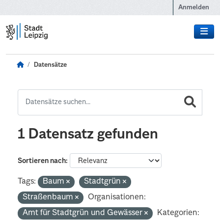
Zum Hauptinhalt wechseln
Anmelden
Datensätze
1 Datensatz gefunden
Sortieren nach
Tags:
Baum
Stadtgrün
Straßenbaum
Organisationen:
Amt für Stadtgrün und Gewässer
Kategorien: