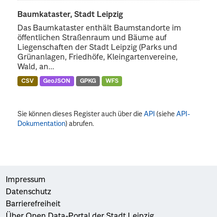
Baumkataster, Stadt Leipzig
Das Baumkataster enthält Baumstandorte im
öffentlichen Straßenraum und Bäume auf
Liegenschaften der Stadt Leipzig (Parks und
Grünanlagen, Friedhöfe, Kleingartenvereine,
Wald, an...
CSV
GeoJSON
GPKG
WFS
Sie können dieses Register auch über die
API
(siehe
API-
Dokumentation
) abrufen.
Impressum
Datenschutz
Barrierefreiheit
Über Open Data-Portal der Stadt Leipzig