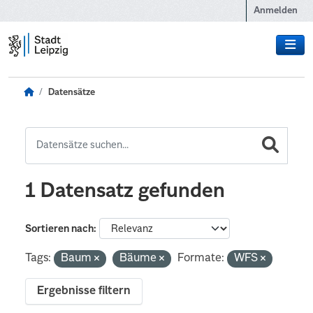
Zum Hauptinhalt wechseln
Anmelden
Datensätze
1 Datensatz gefunden
Sortieren nach
Tags:
Baum
Bäume
Formate:
WFS
Ergebnisse filtern